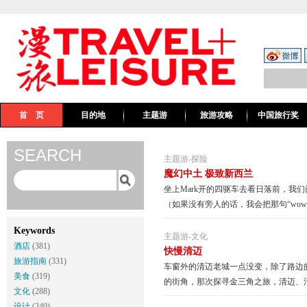
首 页
目的地
主题游
旅游攻略
中国旅行奖
SEARCH
主题游
-
探险
魔幻中土 极致新西兰
坐上Mark开的四驱车去看日落前，我们已经
（如果没有旁人的话，我会把那句“wow
Keywords
主题游
-
文化
酒店
(381)
快慢清迈
旅游指南
(331)
车窗外的清迈老城一点没变，除了路边
美食
(319)
的街角，那次探寻金三角之旅，清迈、清
文化
(288)
设计
(240)