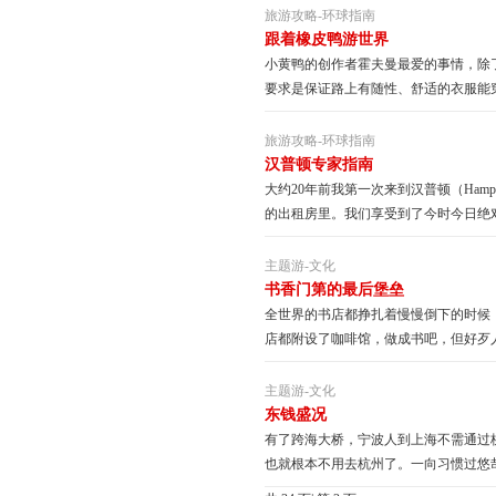
旅游攻略
-
环球指南
跟着橡皮鸭游世界
小黄鸭的创作者霍夫曼最爱的事情，除
要求是保证路上有随性、舒适的衣服能穿
旅游攻略
-
环球指南
汉普顿专家指南
大约20年前我第一次来到汉普顿（Hampto
的出租房里。我们享受到了今时今日绝对
主题游
-
文化
书香门第的最后堡垒
全世界的书店都挣扎着慢慢倒下的时候
店都附设了咖啡馆，做成书吧，但好歹人
主题游
-
文化
东钱盛况
有了跨海大桥，宁波人到上海不需通过
也就根本不用去杭州了。一向习惯过悠哉