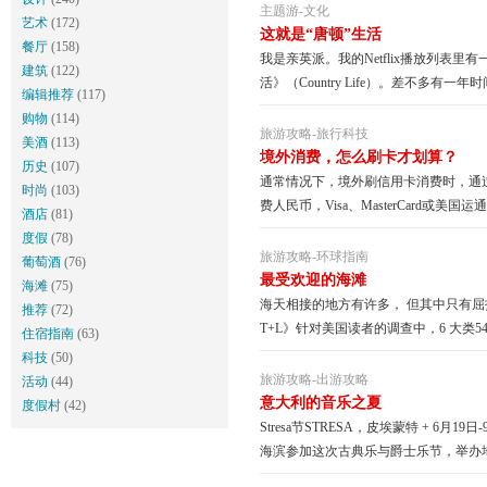
主题游
-
文化
艺术
(172)
这就是“唐顿”生活
餐厅
(158)
我是亲英派。我的Netflix播放列表里
建筑
(122)
活》（Country Life）。差不多有
编辑推荐
(117)
购物
(114)
旅游攻略
-
旅行科技
美酒
(113)
境外消费，怎么刷卡才划算？
历史
(107)
通常情况下，境外刷信用卡消费时，通
时尚
(103)
费人民币，Visa、MasterCard或美
酒店
(81)
度假
(78)
旅游攻略
-
环球指南
葡萄酒
(76)
最受欢迎的海滩
海滩
(75)
海天相接的地方有许多， 但其中只有
推荐
(72)
T+L》针对美国读者的调查中，6 大类
住宿指南
(63)
世...
科技
(50)
旅游攻略
-
出游攻略
活动
(44)
意大利的音乐之夏
度假村
(42)
Stresa节STRESA，皮埃蒙特 + 6月
海滨参加这次古典乐与爵士乐节，举办地就在大