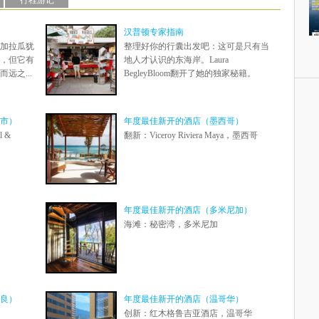
行程游记
汉普顿专家指南
加拉瓜犹
整理好你的行囊出发吧：这可是只有当
，但它有
地人才认识的东海岸。Laura
远之...
BegleyBloom翻开了她的独家秘籍。
市）
年度最佳新开的酒店（墨西哥）
l &
翻新：Viceroy Riviera Maya，墨西哥
年度最佳新开的酒店（多米尼加）
海滩：秘密湾，多米尼加
良）
年度最佳新开的酒店（温哥华）
创新：红木格鲁吉亚酒店，温哥华