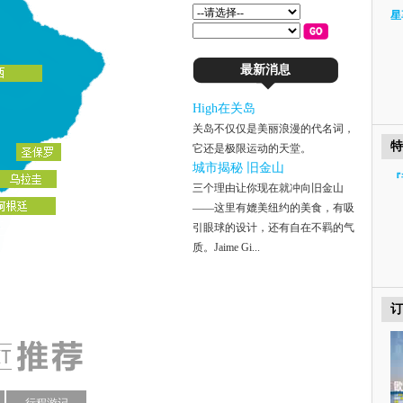
星
最新消息
High在关岛
关岛不仅仅是美丽浪漫的代名词，
特
它还是极限运动的天堂。
城市揭秘 旧金山
『
三个理由让你现在就冲向旧金山
——这里有媲美纽约的美食，有吸
引眼球的设计，还有自在不羁的气
质。Jaime Gi...
订