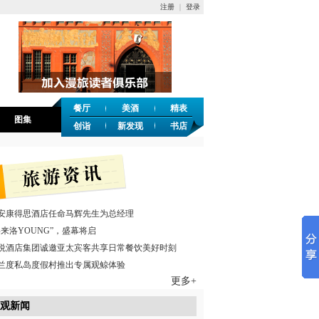
注册
｜
登录
餐厅
美酒
精表
图集
创诣
新发现
书店
安康得思酒店任命马辉先生为总经理
喜来洛YOUNG”，盛幕将启
悦酒店集团诚邀亚太宾客共享日常餐饮美好时刻
兰度私岛度假村推出专属观鲸体验
更多+
观新闻