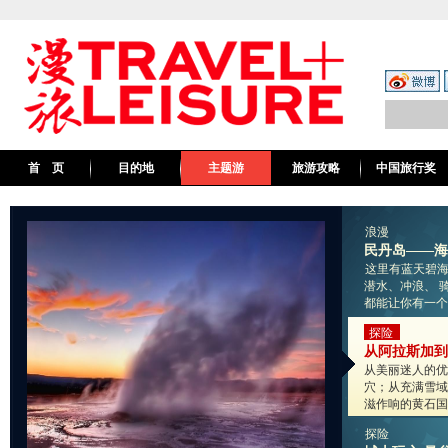
首 页
目的地
主题游
旅游攻略
中国旅行奖
浪漫
民丹岛——海
这里有蓝天碧海
潜水、冲浪、 
都能让你有一个感
探险
从阿拉斯加到
从美丽迷人的优
穴；从充满雪域
滋作响的黄石国
探险