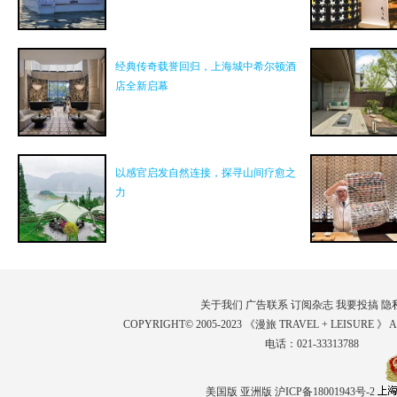
经典传奇载誉回归，上海城中希尔顿酒
店全新启幕
以感官启发自然连接，探寻山间疗愈之
力
关于我们
广告联系
订阅杂志
我要投搞
隐
COPYRIGHT© 2005-2023 《漫旅 TRAVEL + LEISURE 》 
电话：021-33313788
美国版
亚洲版
沪ICP备18001943号-2