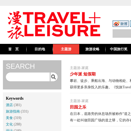
首 页
目的地
主题游
旅游攻略
中国旅行奖
SEARCH
主题游
-
家庭
少年派 短假期
攀岩、徒步、乘船出海、与动物相处、
获得更多亲身投入的乐趣。《悦旅Travel＋
Keywords
主题游
-
家庭
酒店
(381)
田园之乐
旅游指南
(331)
在日本，道路旁的休息场所被称作“道
美食
(319)
有一处叫做田园广场的道之驿，它的存在
文化
(288)
设计
(240)