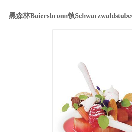
黑森林Baiersbronn镇Schwarzwaldstu