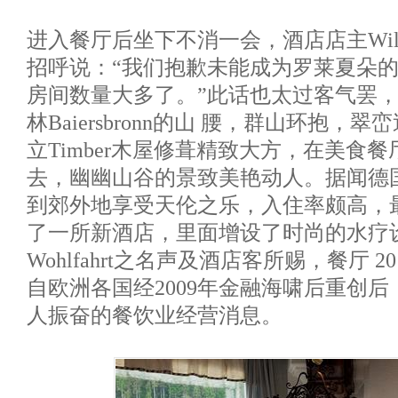
进入餐厅后坐下不消一会，酒店店主Willi F
招呼说：“我们抱歉未能成为罗莱夏朵
房间数量大多了。”此话也太过客气罢
林Baiersbronn的山 腰，群山环抱
立Timber木屋修葺精致大方，在美食
去，幽幽山谷的景致美艳动人。据闻德
到郊外地享受天伦之乐，入住率颇高，
了一所新酒店，里面增设了时尚的水疗设施
Wohlfahrt之名声及酒店客所赐，餐厅 
自欧洲各国经2009年金融海啸后重创
人振奋的餐饮业经营消息。