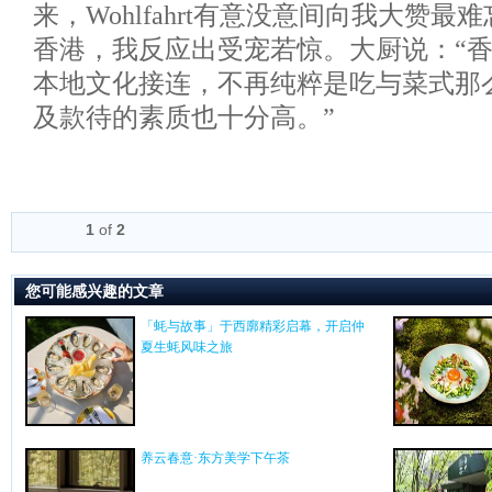
来，Wohlfahrt有意没意间向我大赞
香港，我反应出受宠若惊。大厨说：“
本地文化接连，不再纯粹是吃与菜式那
及款待的素质也十分高。”
1
of
2
您可能感兴趣的文章
「蚝与故事」于西廓精彩启幕，开启仲
夏生蚝风味之旅
养云春意·东方美学下午茶