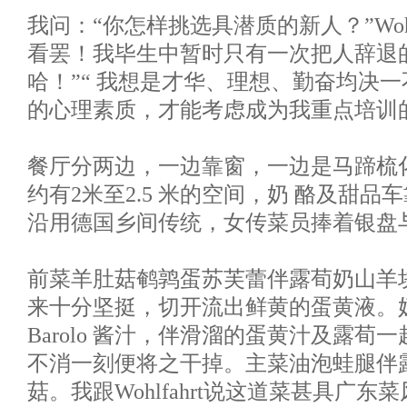
我问：“你怎样挑选具潜质的新人？”Wohlf
看罢！我毕生中暂时只有一次把人辞退
哈！”“ 我想是才华、理想、勤奋均决
的心理素质，才能考虑成为我重点培训
餐厅分两边，一边靠窗，一边是马蹄梳
约有2米至2.5 米的空间，奶 酪及甜
沿用德国乡间传统，女传菜员捧着银盘
前菜羊肚菇鹌鹑蛋苏芙蕾伴露荀奶山羊
来十分坚挺，切开流出鲜黄的蛋黄液。
Barolo 酱汁，伴滑溜的蛋黄汁及露
不消一刻便将之干掉。主菜油泡蛙腿伴
菇。我跟Wohlfahrt说这道菜甚具广