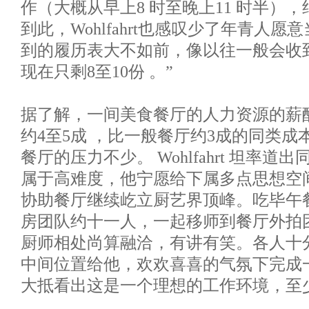
作（大概从早上8 时至晚上11 时半）
到此，Wohlfahrt也感叹少了年青人愿
到的履历表大不如前，像以往一般会收到2
现在只剩8至10份 。”
据了解，一间美食餐厅的人力资源的薪
约4至5成 ，比一般餐厅约3成的同类
餐厅的压力不少。 Wohlfahrt 坦率
属于高难度，他宁愿给下属多点思想空
协助餐厅继续屹立厨艺界顶峰。吃毕午
房团队约十一人，一起移师到餐厅外拍
厨师相处尚算融洽，有讲有笑。各人十
中间位置给他，欢欢喜喜的气氛下完成
大抵看出这是一个理想的工作环境，至