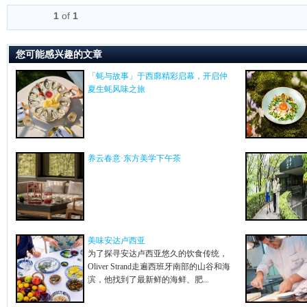
1
of
1
您可能感兴趣的文章
「蚝与故事」于西廓精彩启幕，开启仲
夏生蚝风味之旅
养云春意·东方美学下午茶
美味安达卢西亚
为了探寻安达卢西亚悠久的饮食传统，
Oliver Strand走遍西班牙南部的山谷和海
滨，他找到了最新鲜的海鲜、肥...