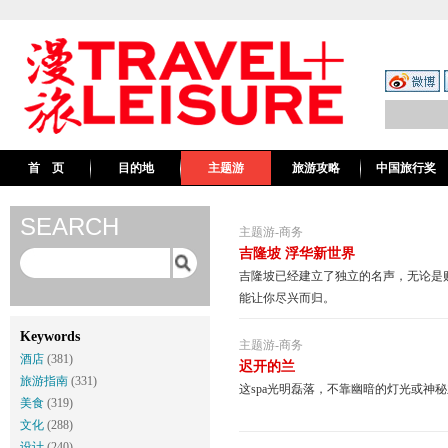
首 页
目的地
主题游
旅游攻略
中国旅行奖
SEARCH
主题游
-
商务
吉隆坡 浮华新世界
吉隆坡已经建立了独立的名声，无论是
能让你尽兴而归。
Keywords
主题游
-
商务
酒店
(381)
迟开的兰
旅游指南
(331)
这spa光明磊落，不靠幽暗的灯光或神
美食
(319)
文化
(288)
设计
(240)