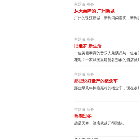
主题游
-
商务
从天而降的 广州新城
广州的珠江新城，新到闪闪发亮，新到
主题游
-
商务
旧暹罗 新生活
一位美籍泰裔的音乐人兼演员与一位哈
花呢？一家试图重建曼谷形象的酒店就
主题游
-
商务
那些说好量产的概念车
那些早几年惊艳亮相的概念车，现在该
主题游
-
商务
热闹过冬
越是天寒，酒店就越开得勤快。