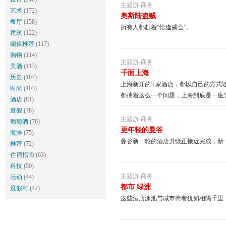
主题游
-
商务
艺术
(172)
奥斯陆盗贼
餐厅
(158)
所有人都赶着“恰逢盛会”。
建筑
(122)
编辑推荐
(117)
购物
(114)
主题游
-
商务
美酒
(113)
千面上海
历史
(107)
上海新开的3 家酒店，都以自己的方
时尚
(103)
都揣着这么一个问题，上海到底是一座
酒店
(81)
度假
(78)
主题游
-
商务
葡萄酒
(76)
更年轻的曼谷
海滩
(75)
曼谷新一轮的酒店升级正接近完成，新
推荐
(72)
住宿指南
(63)
科技
(50)
主题游
-
商务
活动
(44)
都市 绿洲
度假村
(42)
这些酒店泳池与城市街巷犹如相隔千里