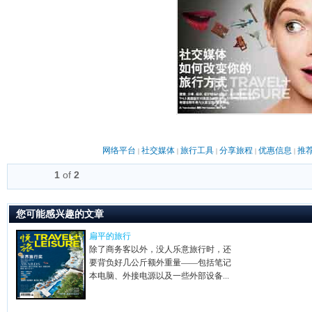
网络平台
社交媒体
旅行工具
分享旅程
优惠信息
推
|
|
|
|
|
1
of
2
您可能感兴趣的文章
扁平的旅行
除了商务客以外，没人乐意旅行时，还
要背负好几公斤额外重量——包括笔记
本电脑、外接电源以及一些外部设备...