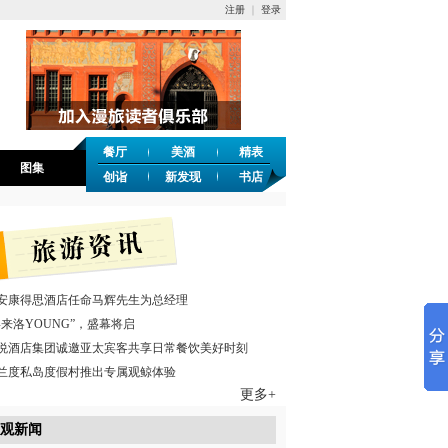
注册
｜
登录
餐厅
美酒
精表
图集
创诣
新发现
书店
安康得思酒店任命马辉先生为总经理
喜来洛YOUNG”，盛幕将启
悦酒店集团诚邀亚太宾客共享日常餐饮美好时刻
兰度私岛度假村推出专属观鲸体验
更多+
观新闻