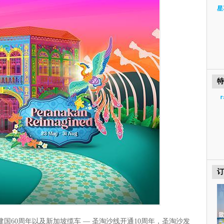
星
特
『
订
坡建国60周年以及新加坡缆车 — 圣淘沙线开通10周年，圣淘沙发