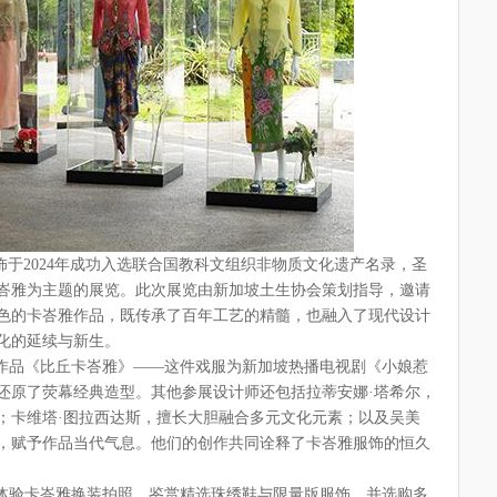
服饰于2024年成功入选联合国教科文组织非物质文化遗产名录，圣
峇雅为主题的展览。此次展览由新加坡土生协
会策划指导，邀请
色的卡峇雅作品，既传承了百年工艺的精髓，也融入了现代设计
化的延续与新生。
的作品《比丘卡峇雅》——这件戏服为新加坡热播电视剧《小娘惹
还原了荧幕经典造型。其他参展设计师还包括拉蒂安娜·塔希尔，
；卡维塔·图拉西达斯，擅长大胆融合多元文化元素；以及吴美
，赋予作品当代气息。他们的创作共同诠释了卡峇雅服饰的恒久
，体验卡峇雅换装拍照，鉴赏精选珠绣鞋与限量版服饰，并选购多