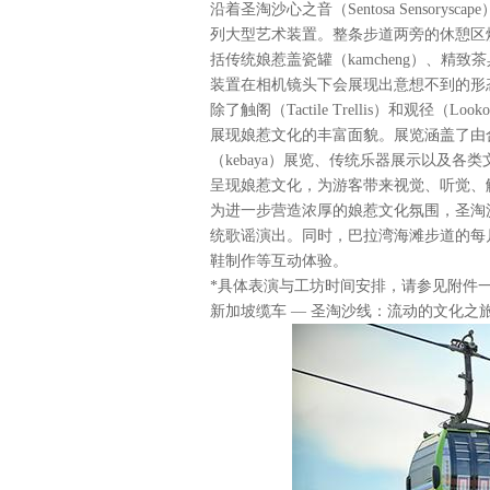
沿着圣淘沙心之音（Sentosa Sensorysc
列大型艺术装置。整条步道两旁的休憩区
括传统娘惹盖瓷罐（kamcheng）、
装置在相机镜头下会展现出意想不到的形
除了触阁（Tactile Trellis）和观径
展现娘惹文化的丰富面貌。展览涵盖了由
（kebaya）展览、传统乐器展示以及各
呈现娘惹文化，为游客带来视觉、听觉、
为进一步营造浓厚的娘惹文化氛围，圣淘沙心之音
统歌谣演出。同时，巴拉湾海滩步道的每
鞋制作等互动体验。
*具体表演与工坊时间安排，请参见附件
新加坡缆车 — 圣淘沙线：流动的文化之