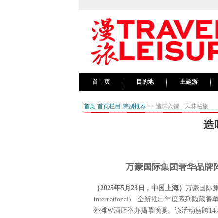
首 页
目的地
主题游
首页
-
首页栏目
-
特别推荐
>> 造味入馔，风味秘旅
造
万豪国际集团奢华品牌
（2025年5月23日，中国上海）
​万豪国际集团
International） 全新推出年度系列隐藏餐
外滩W酒店举办揭幕晚宴。该活动横跨14