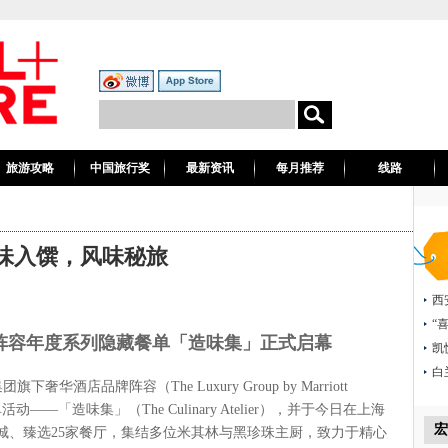
旅游攻略
中国旅行奖
最新资讯
每月推荐
线路
味入馔，风味秘旅
西
“
阵容年度系列隐藏餐单「造味集」正式启幕
凯
白
旗下奢华酒店品牌阵容（The Luxury Group by Marriott
单活动——「造味集」（The Culinary Atelier），并于今日在上海
宏
城、臻选25家餐厅，集结多位米其林与黑珍珠主厨，致力于精心