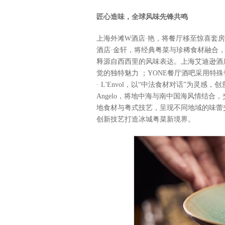
匠心造味，全球风味先锋共鸣
上海外滩W酒店·艳，将餐厅移至惊喜套房
酒店·金轩，将经典粤菜与珍稀食材融合，打造
释源自西西里的风味表达。上海艾迪逊酒店·
觉的独特魅力 ；YONE餐厅酒吧采用特
· L'Envol，以“中法食材对话”为灵感，
Angelo，将地中海与南中国海风情结合
地食材与粤式技艺，呈现不同地域的味蕾
创新技艺打造冰城粤菜新境界。