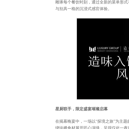
雕琢每个餐饮时刻，通过全新的菜单形式
与别具一格的沉浸式感官体验。
星厨联手，限定盛宴璀璨启幕
在揭幕晚宴中，一场以“探境之旅”为主题
绕珍稀食材展开匠心演绎，呈现仅此一夜