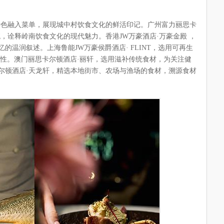
特色融入菜单，展现城中村饮食文化的鲜活印记。广州富力丽思卡
，诠释岭南饮食文化的现代魅力。香港JW万豪酒店·万豪金殿 ，
的温润叙述。上海鲁能JW万豪侯爵酒店· FLINT，选用可再生
续性。澳门丽思卡尔顿酒店·丽轩，选用滋补传统食材，为关注健
尔顿酒店·天龙轩，精选本地街市、农场与渔场的食材，溯源食材