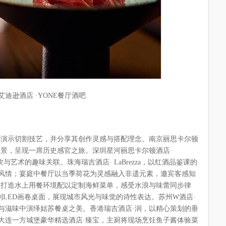
艾迪逊酒店 ·YONE餐厅酒吧
旁演示切割技艺，并分享其创作灵感与搭配理念。南京丽思卡尔顿
场景，呈现一席历史感官之旅。深圳星河丽思卡尔顿酒店·
饮与艺术的趣味关联。珠海瑞吉酒店· LaBrezza，以红酒品鉴课的
风情；宴庭中餐厅以当季荷花为灵感融入非遗元素，邀宾客感知
，打造水上用餐环境配以定制海鲜菜单，感受水浪与味蕾同步律
，特别定制LED画卷桌面，展现城市风光与味觉的诗性表达。苏州W酒店·
与滋味中演绎姑苏餐桌之美。香港瑞吉酒店·润，以精心策划的垂
大连一方城堡豪华精选酒店·臻宝，主厨将现场烹饪鱼子酱体验菜