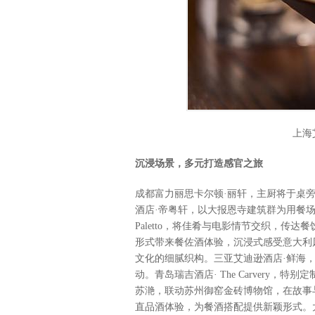
上海
沉浸场景，多元打造感官之旅
成都富力丽思卡尔顿·丽轩，主厨将于桌
酒店·帝粤轩，以大报恩寺建筑群为用餐
Paletto，将佳肴与电影情节交织，传达餐
形式带来餐佐酒体验，沉浸式感受意大利
文化的细腻织构。三亚艾迪逊酒店·鲜海
动。青岛瑞吉酒店· The Carvery
苏滟，联动苏州御窑金砖博物馆，在故事
直品酒体验，为餐酒搭配提供新颖形式。