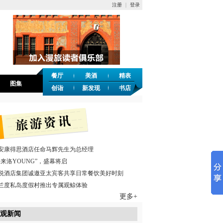
注册
｜
登录
餐厅
美酒
精表
图集
创诣
新发现
书店
安康得思酒店任命马辉先生为总经理
喜来洛YOUNG”，盛幕将启
悦酒店集团诚邀亚太宾客共享日常餐饮美好时刻
兰度私岛度假村推出专属观鲸体验
更多+
观新闻