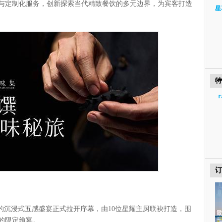
与定制化服务，创新探索当代精致餐饮的多元边界，为宾客打造
星
特
『
订
的沉浸式五感盛宴正式拉开序幕，由10位星耀主厨联袂打造，围
的限定飨宴。