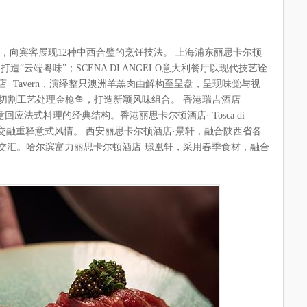
，向宾客展现12种中西合璧的烹饪技法。 上海浦东丽思卡尔顿
“云端粤味”；SCENA DI ANGELO意大利餐厅以现代技艺诠
 Tavern，演绎整只澳洲羊羔肉由解构至呈盘，呈现味觉与视
殊切割工艺处理金枪鱼，打造新颖风味组合。 香港瑞吉酒店
创意回应法式料理的经典结构。香港丽思卡尔顿酒店· Tosca di
，交融重释意式风情。 西安丽思卡尔顿酒店·景轩，融合陕西省各
交汇。哈尔滨富力丽思卡尔顿酒店·璟凰轩，采用春季食材，融合