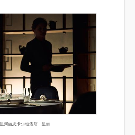
星河丽思卡尔顿酒店 · 星丽