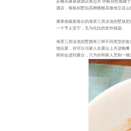
苏梅岛康莱德酒店将总共 80栋别墅都建于山
酒店，每栋别墅似高脚楼般高傲地立在山
康莱德最新推出的海景三房泳池别墅就把
一个予人安宁，无与伦比的世外桃源。
海景三房泳池别墅拥有三种不同类型的套
地玩耍，你可以与家人在露台上共进晚餐，
师则会进到露台，只为你和家人烹制一顿