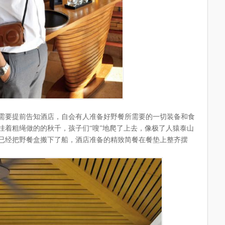
需要提前告知酒店，自会有人准备好野餐所需要的一切装备和食
挂着粗绳做的的秋千，孩子们“嗖”地爬了上去，像极了人猿泰山
已经把野餐盒搬下了船，酒店准备的精致简餐在餐垫上整齐摆