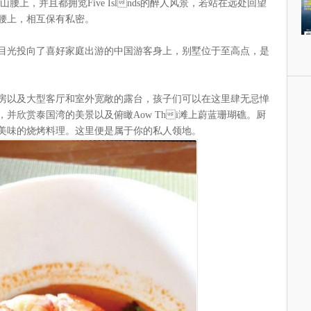
腰上，并且都拥览Five Islnds的醉人风景，若站在远处回望
腰上，相互保有私密。
目光投向了喜好家庭出游的中国游客身上，别墅位于至高点，是
房以及大型客厅和室外宽敞的露台，孩子们可以在这里肆无忌惮
并欣赏泰国湾的美景以及俯瞰Aow Thi滩上蔚蓝珊瑚礁。厨
美味的烧烤料理。这里便是属于你的私人领地。