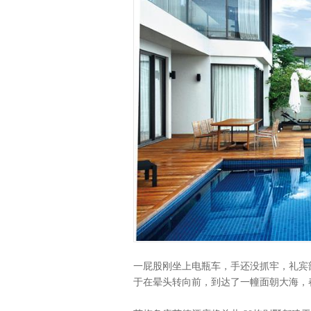
一屁股刚坐上电瓶车，手还没抓牢，礼宾
于在晕头转向前，到达了一幢面朝大海，