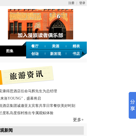
注册
｜
登录
餐厅
美酒
精表
图集
创诣
新发现
书店
安康得思酒店任命马辉先生为总经理
喜来洛YOUNG”，盛幕将启
悦酒店集团诚邀亚太宾客共享日常餐饮美好时刻
兰度私岛度假村推出专属观鲸体验
更多+
观新闻