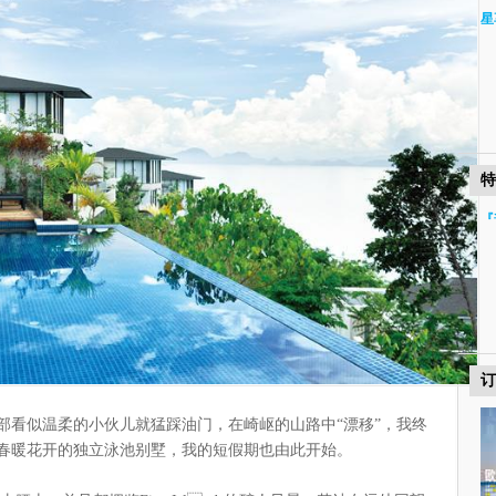
星
特
『
订
部看似温柔的小伙儿就猛踩油门，在崎岖的山路中“漂移”，我终
春暖花开的独立泳池别墅，我的短假期也由此开始。