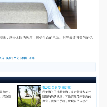
咸味，感受太阳的热度，感受生命的活跃。时光最终将美的记忆
酒店
美食
文化
泰国
海滩
|
|
|
|
在沙巴 自然与科技同行
荣蓬勃，
我把脚丫子冲着大海，直对着远方某处
、精致新
隐隐约约的帆影，耳边突然传来熟悉的
声音，我掏出手机，发现自己依然在...