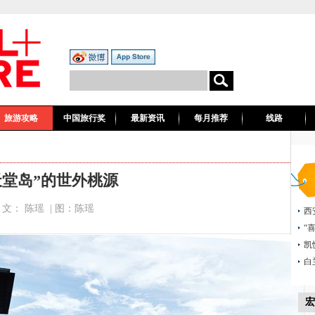
旅游攻略
中国旅行奖
最新资讯
每月推荐
线路
天堂岛”的世外桃源
文： 陈瑶 | 图：陈瑶
西
“
凯
白
宏