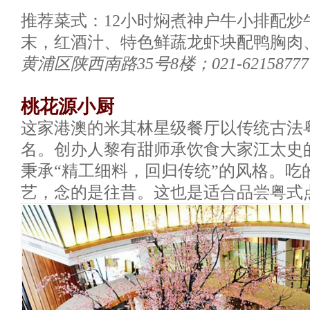
推荐菜式：12小时焖煮神户牛小排配炒
末，红酒汁、特色鲜蔬龙虾块配鸭胸肉
黄浦区陕西南路35号8楼；021-62158777；ma
桃花源小厨
这家港澳的米其林星级餐厅以传统古法
名。创办人黎有甜师承饮食大家江太史
秉承“精工细料，回归传统”的风格。吃
艺，念的是往昔。这也是适合品尝粤式