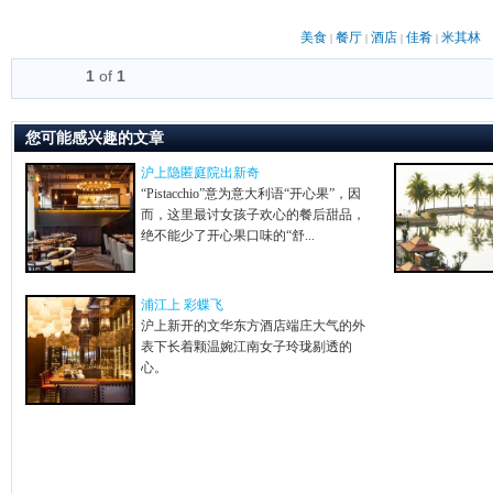
美食
餐厅
酒店
佳肴
米其林
|
|
|
|
1
of
1
您可能感兴趣的文章
沪上隐匿庭院出新奇
“Pistacchio”意为意大利语“开心果”，因
而，这里最讨女孩子欢心的餐后甜品，
绝不能少了开心果口味的“舒...
浦江上 彩蝶飞
沪上新开的文华东方酒店端庄大气的外
表下长着颗温婉江南女子玲珑剔透的
心。