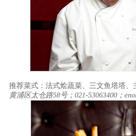
推荐菜式：法式烩蔬菜、三文鱼塔塔、
黄浦区太仓路58号；021-53063400；enoter