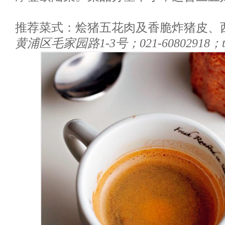
推荐菜式：烩猪五花肉及香脆炸猪皮、
黄浦区毛家园路1-3号；021-60802918；tab