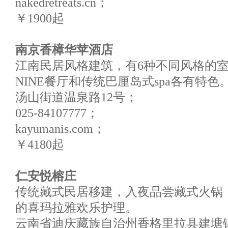
nakedretreats.cn；
￥1900起
南京香樟华苹酒店
江南民居风格建筑，有6种不同风格的
NINE餐厅和传统巴厘岛式spa各有特色
汤山街道温泉路12号；
025-84107777；
kayumanis.com；
￥4180起
仁安悦榕庄
传统藏式民居移建，入夜品尝藏式火锅，
的喜玛拉雅欢乐护理。
云南省迪庆藏族自治州香格里拉县建塘