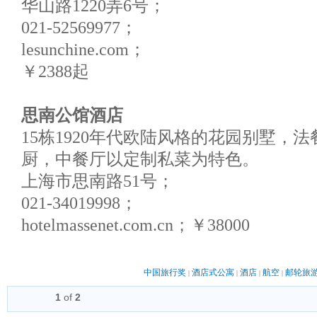
华山路1220弄6号；
021-52569977；
lesunchine.com；
￥2388起
思南公馆酒店
15栋1920年代欧陆风格的花园别墅，
厨，中餐厅以定制私菜为特色。
上海市思南路51号；
021-34019998；
hotelmassenet.com.cn；￥38000
中国旅行奖
酒店式公寓
酒店
航空
邮轮旅
|
|
|
|
1
of
2