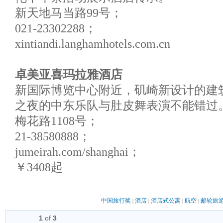
新天地马当路99号；
021-23302288；
xintiandi.langhamhotels.com.cn
卓美亚喜玛拉雅酒店
新国际博览中心附近，矶崎新设计的建
之夜的中东乐队与肚皮舞表演不能错过
梅花路1108号；
21-38580888；
jumeirah.com/shanghai；
￥3408起
中国旅行奖
酒店
酒店式公寓
航空
邮轮旅
|
|
|
|
1
of
3