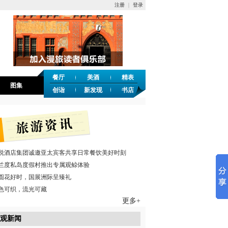
注册
｜
登录
餐厅
美酒
精表
图集
创诣
新发现
书店
悦酒店集团诚邀亚太宾客共享日常餐饮美好时刻
兰度私岛度假村推出专属观鲸体验
圆花好时，国展洲际呈臻礼
色可织，流光可藏
更多+
观新闻