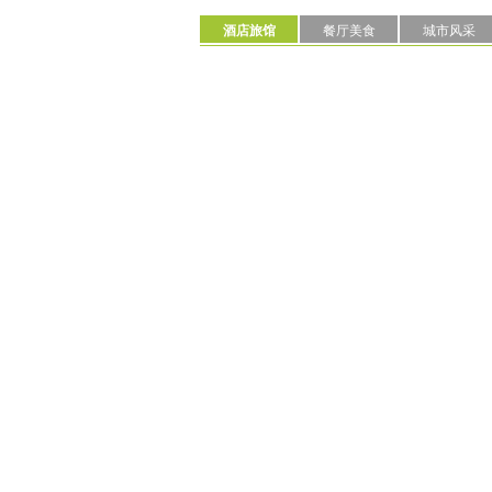
酒店旅馆
餐厅美食
城市风采