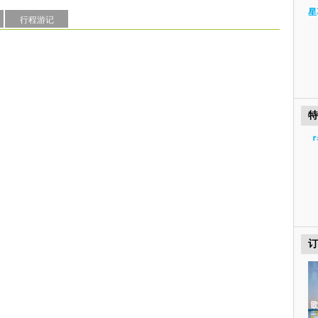
星
行程游记
特
『
订