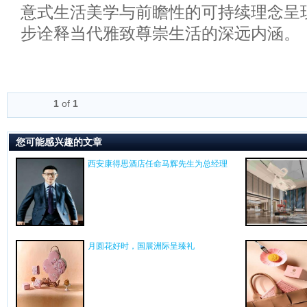
意式生活美学与前瞻性的可持续理念呈
步诠释当代雅致尊崇生活的深远内涵。
1
of
1
您可能感兴趣的文章
西安康得思酒店任命马辉先生为总经理
月圆花好时，国展洲际呈臻礼