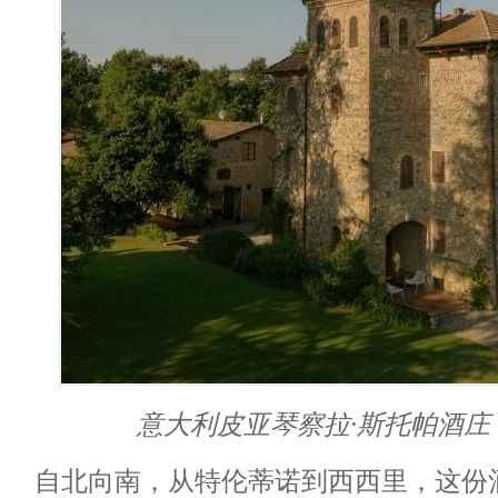
意大利皮亚琴察拉·斯托帕
酒庄
自北向南，从特伦蒂诺到西西里，这份