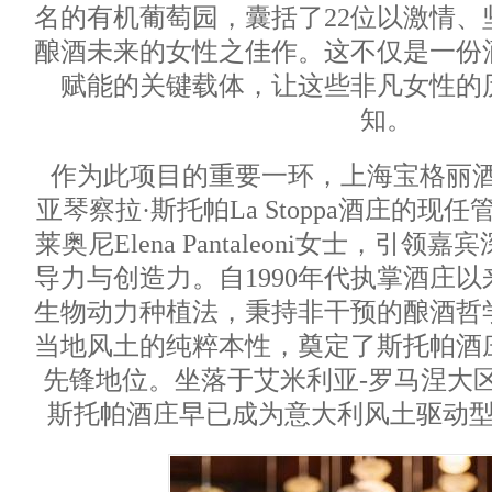
名的有机葡萄园，囊括了22位以激情、
酿酒未来的女性之佳作。这不仅是一份
赋能的关键载体，让这些非凡女性的
知。
作为此项目的重要一环，上海宝格丽
亚琴察拉·斯托帕La Stoppa酒庄的现
莱奥尼Elena Pantaleoni女士，引
导力与创造力。自1990年代执掌酒庄
生物动力种植法，秉持非干预的酿酒哲
当地风土的纯粹本性，奠定了斯托帕酒
先锋地位。坐落于艾米利亚-罗马涅大
斯托帕酒庄早已成为意大利风土驱动