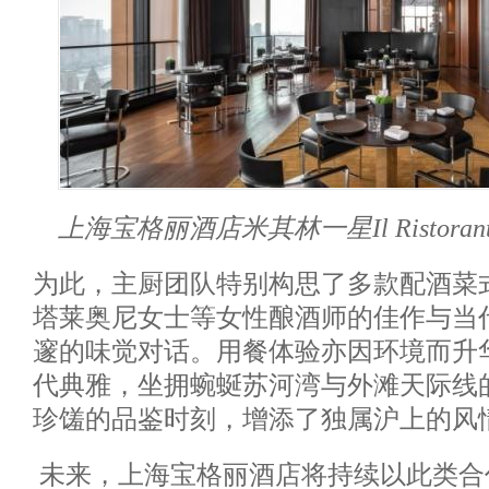
上海宝格丽酒店米其林一星
Il Ristora
为此，主厨团队特别构思了多款配酒菜
塔莱奥尼女士等女性酿酒师的佳作与当
邃的味觉对话。用餐体验亦因环境而升
代典雅，坐拥蜿蜒苏河湾与外滩天际线
珍馐的品鉴时刻，增添了独属沪上的风
未来，上海宝格丽酒店将持续以此类合