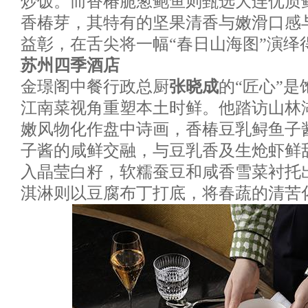
炒饭。而香椿脆葱鲍鱼则甄选大连优质
香椿芽，其特有的坚果清香与嫩滑口感
益彰，在舌尖将一幅“春日山海图”演绎
苏州四季酒店
金璟阁中餐行政总厨
张晓成
的“匠心”
江南菜视角重塑本土时鲜。他踏访山林
嫩风物化作盘中诗画，香椿豆乳鲟鱼子
子酱的咸鲜交融，与豆乳香及生炝虾鲜
入晶莹白籽，软糯蚕豆和咸香雪菜衬托
淇淋则以豆腐布丁打底，将春蔬的清苦