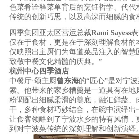
色菜肴诠释菜单背后的烹饪哲学、代代
传统的创新巧思，以及高深而细腻的食材
四季集团亚太区营运总裁
Rami Sayess
表
仅在于食材，更是在于深刻理解食材的
仅映照出主厨们为每道菜品注入的智慧
致敬中餐文化精髓的庆典。”
杭州中心四季酒店
中餐厅·颂主厨
曾东海
的“匠心”是对宁
索。他带来的家乡糟羹是一道具有在地
粉调配出细腻柔滑的羹底，融汇鲜蔬、
干，多种食材巧妙结合，在碗中演绎出
让食客领略到了宁波水乡的特有风情，
到对宁波菜传统的深刻理解和创新演绎