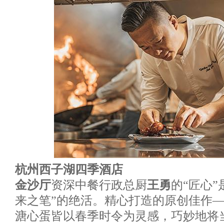
杭州西子湖四季酒店
金沙厅
资深中餐行政总厨
王勇
的“匠心
来之笔”的绝活。精心打造的原创佳作
溏心蛋皆以春季时令为灵感，巧妙地将