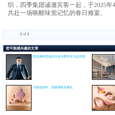
织，四季集团诚邀宾客一起，于2025年4
共赴一场唤醒味觉记忆的春日飨宴。
1
of
1
您可能感兴趣的文章
西安康得思酒店任命马辉先生为总经理
月圆花好时，国展洲际呈臻礼