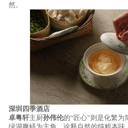
然。
深圳四季酒店
卓粤轩
主厨
孙伟伦
的“匠心”则是化繁
绿湖爽鳝为主角，诠释自然的纯粹本味