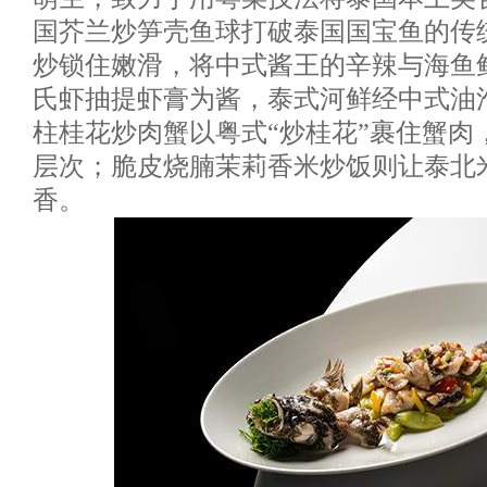
国芥兰炒笋壳鱼球打破泰国国宝鱼的传
炒锁住嫩滑，将中式酱王的辛辣与海鱼
氏虾抽提虾膏为酱，泰式河鲜经中式油
柱桂花炒肉蟹以粤式“炒桂花”裹住蟹肉
层次；脆皮烧腩茉莉香米炒饭则让泰北
香。