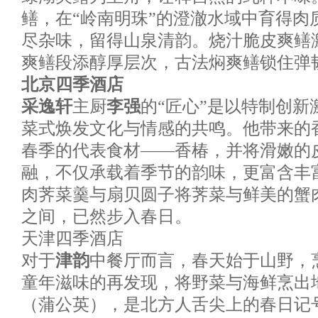
鳝，在“岭南明珠”的澄澈水域中育得肉
尽杂味，留得山泉清韵。烧汁脆皮爽鳝
爽鳝段添醇厚层次，古法焖爽鳝锁住弹
北京四季酒店
采逸轩
主厨
李强
的“匠心”是以特制创
菜式焕发文化与情感的共鸣。他带来的
春季的代表食材——香椿，并将滑嫩的
融，不仅承载着季节的韵味，更富含丰
肉荠菜羹与扇贝圆子将荠菜与鲜美的蟹
之间，已然步入春日。
天津四季酒店
对于
津韵
中餐厅而言，春天始于山野，烹
童年滋味的再发现，将野菜与海鲜烹出
（蒲公英），是北方人舌尖上的春日记