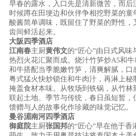
早春的露水，入口先是清新微苦，而后
时候蹲在田埂边和伙伴争相挖野菜的童
酸酱简单调味，既留住了野菜的野性，
齿间鲜活起来。
大阪四季酒店
江南春
主厨
黄伟文
的“匠心”由日式风
热烈火花汇聚而成。烧汁竹笋炒A5和牛
和牛搭配当季脆嫩竹笋，清爽解腻，口
粤式猛火快炒锁住和牛肉汁，再淋上秘
掩盖食材本味。从牧场到铁锅，从竹林
联起土地、季节与传统，春日虽短暂，
馈赠与人的故事化作珍藏的味觉记忆。
曼谷湄南河四季酒店
御庭院
主厨
张国邦
的“匠心”早在他于
萌生，致力于用粤菜技法将泰国本土美