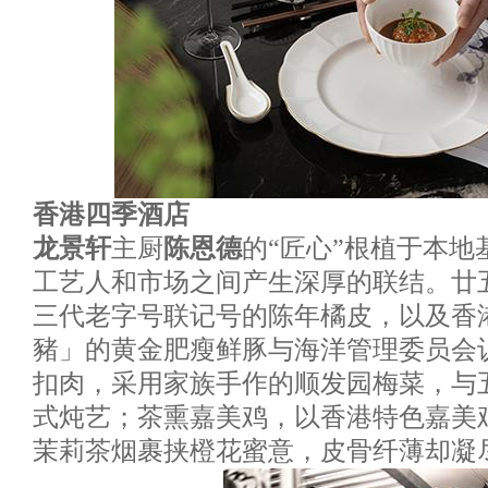
香港四季酒店
龙景轩
主厨
陈恩德
的“匠心”根植于本
工艺人和市场之间产生深厚的联结。廿
三代老字号联记号的陈年橘皮，以及香
豬」的黄金肥瘦鲜豚与海洋管理委员会
扣肉，采用家族手作的顺发园梅菜，与
式炖艺；茶熏嘉美鸡，以香港特色嘉美
茉莉茶烟裹挟橙花蜜意，皮骨纤薄却凝