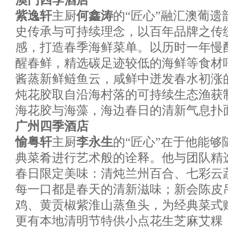
澳门四季酒店
紫逸轩
主厨
何鑫涛
的“匠心”融汇澳葡
史传承与可持续理念，以百年品牌之传
感，打造春季海鲜菜单。以历时一年慢
醒春鲜，精选碳足迹较低的海鲜等食材
酱蒸新鲜鲢鱼云，咸鲜中迸发春水初涨
炖花胶取自沿海村落的可持续生态渔获
海花胶与海藻，海边春日的清新气息扑
广州四季酒店
愉粤轩
主厨
李永生
的“匠心”在于他能
典菜肴进行艺术般的诠释。他与团队精
春日限定美味：清炖兰州百合、七彩云
每一口都是春天的清新滋味；新会陈皮
鸡、黄贡椒紫淮山蒸鱼头，为经典菜式
更有本地清明节特供小点花生芝麻艾粿