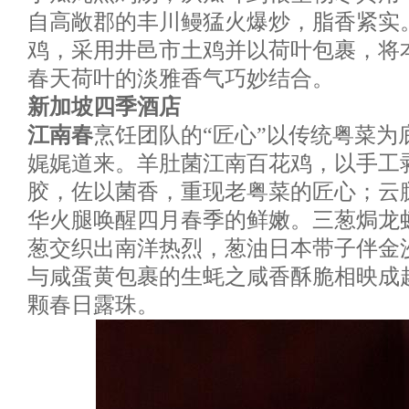
自高敞郡的丰川鳗猛火爆炒，脂香紧实
鸡，采用井邑市土鸡并以荷叶包裹，将
春天荷叶的淡雅香气巧妙结合。
新加坡四季酒店
江南春
烹饪团队的“匠心”以传统粤菜为
娓娓道来。羊肚菌江南百花鸡，以手工
胶，佐以菌香，重现老粤菜的匠心；云
华火腿唤醒四月春季的鲜嫩。三葱焗龙
葱交织出南洋热烈，葱油日本带子伴金
与咸蛋黄包裹的生蚝之咸香酥脆相映成
颗春日露珠。