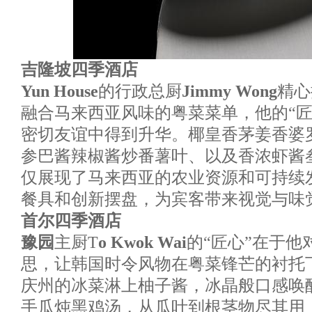
吉隆坡四季酒店
Yun House
的行政总厨
Jimmy Wong
精心
融合马来西亚风味的粤菜菜单，他的“匠
密切友谊中得到升华。椰皇香茅姜香婆
参巴酱辣椒酱炒番薯叶、以及香浓虾酱
仅展现了马来西亚的农业资源和可持续
餐具和创新摆盘，为宾客带来视觉与味
首尔四季酒店
豫园
主厨T
o Kwok Wai
的“匠心”在于他
思，让韩国时令风物在粤菜锋芒的衬托
庆州的冰菜淋上柚子酱，冰晶般口感唤
手瓜炖黑鸡汤，从瓜叶到根茎物尽其用