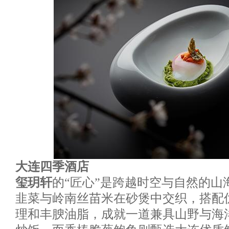
大连四季酒店
玺玥轩
的“匠心”是跨越时空与自然的山
韭菜与岭南丝苗米在砂煲中交织，搭配
理和丰腴油脂，成就一道兼具山野与海